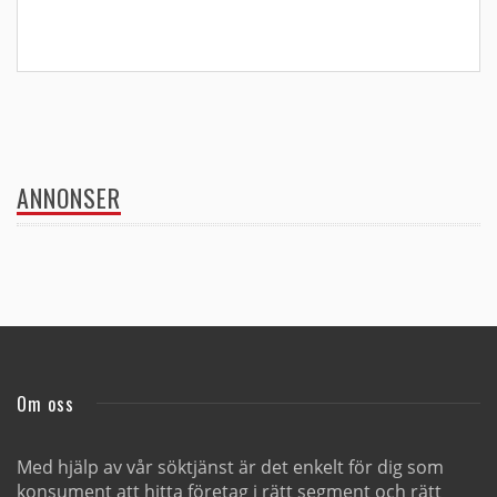
ANNONSER
Om oss
Med hjälp av vår söktjänst är det enkelt för dig som
konsument att hitta företag i rätt segment och rätt