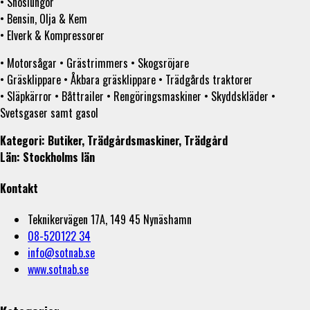
• Snöslungor
• Bensin, Olja & Kem
• Elverk & Kompressorer
• Motorsågar • Grästrimmers • Skogsröjare
• Gräsklippare • Åkbara gräsklippare • Trädgårds traktorer
• Släpkärror • Båttrailer • Rengöringsmaskiner • Skyddskläder •
Svetsgaser samt gasol
Kategori: Butiker, Trädgårdsmaskiner, Trädgård
Län: Stockholms län
Kontakt
Teknikervägen 17A, 149 45 Nynäshamn
08-520122 34
info@sotnab.se
www.sotnab.se