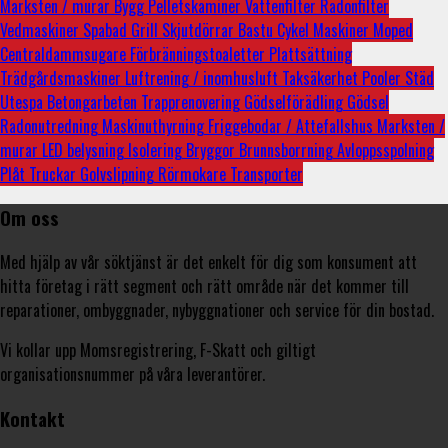
Marksten / murar
Bygg
Pelletskaminer
Vattenfilter
Radonfilter
Vedmaskiner
Spabad
Grill
Skjutdörrar
Bastu
Cykel
Maskiner
Moped
Centraldammsugare
Förbränningstoaletter
Plattsättning
Trädgårdsmaskiner
Luftrening / inomhusluft
Taksäkerhet
Pooler
Städ
Utespa
Betongarbeten
Trapprenovering
Gödselförädling
Gödsel
Radonutredning
Maskinuthyrning
Friggebodar / Attefallshus
Marksten /
murar
LED belysning
Isolering
Bryggor
Brunnsborrning
Avloppsspolning
Plåt
Truckar
Golvslipning
Rörmokare
Transporter
Om oss
Med hjälp av vår söktjänst är det enkelt för dig som konsument att
hitta företag i rätt segment och rätt område när det kommer till
reparationer, ombyggnader, nybyggnationer och service för din bostad.
Vi kollar upp Momsregistrering, F-Skatt och giltigt
organisationsnummer på våra leverantörer.
Kontakt