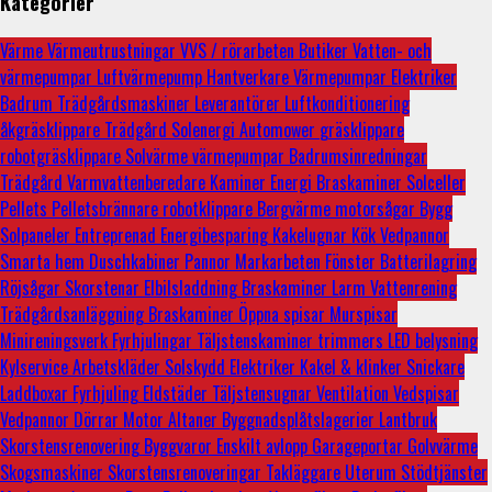
Kategorier
Värme
Värmeutrustningar
VVS / rörarbeten
Butiker
Vatten- och
värmepumpar
Luftvärmepump
Hantverkare
Värmepumpar
Elektriker
Badrum
Trädgårdsmaskiner
Leverantörer
Luftkonditionering
åkgräsklippare
Trädgård
Solenergi
Automower
gräsklippare
robotgräsklippare
Solvärme
värmepumpar
Badrumsinredningar
Trädgård
Varmvattenberedare
Kaminer
Energi
Braskaminer
Solceller
Pellets
Pelletsbrännare
robotklippare
Bergvärme
motorsågar
Bygg
Solpaneler
Entreprenad
Energibesparing
Kakelugnar
Kök
Vedpannor
Smarta hem
Duschkabiner
Pannor
Markarbeten
Fönster
Batterilagring
Röjsågar
Skorstenar
Elbilsladdning
Braskaminer
Larm
Vattenrening
Trädgårdsanläggning
Braskaminer
Öppna spisar
Murspisar
Minireningsverk
Fyrhjulingar
Täljstenskaminer
trimmers
LED belysning
Kylservice
Arbetskläder
Solskydd
Elektriker
Kakel & klinker
Snickare
Laddboxar
Fyrhjuling
Eldstäder
Täljstensugnar
Ventilation
Vedspisar
Vedpannor
Dörrar
Motor
Altaner
Byggnadsplåtslagerier
Lantbruk
Skorstensrenovering
Byggvaror
Enskilt avlopp
Garageportar
Golvvärme
Skogsmaskiner
Skorstensrenoveringar
Takläggare
Uterum
Stödtjänster