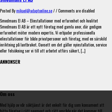
Posted By
mikael@adaptonline.se
/ /
Comments are disabled
Smedmans El AB – Elinstallationer med erfarenhet och kvalitet
Smedmans El AB är ett nytt företag med gamla anor, där gedigen
erfarenhet möter modern expertis. Vi erbjuder professionella
elinstallationer för både privatpersoner och företag, med en särskild
inriktning på lantbruket. Oavsett om det gäller nyinstallation, service
eller felsökning ser vi till att arbetet utförs säkert, […]
ANNONSER
Om oss
Med hjälp av vår söktjänst är det enkelt för dig som konsument att
hitta företag i rätt segment och rätt område när det kommer till