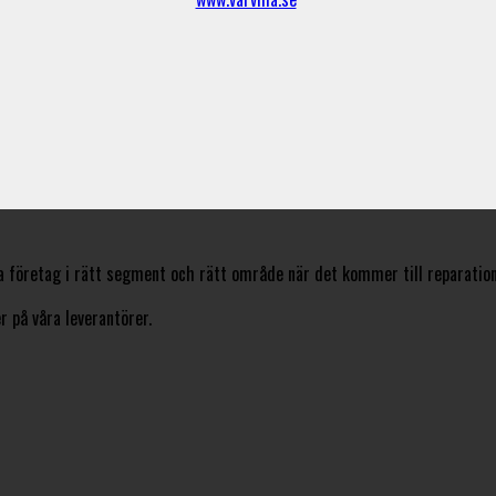
a företag i rätt segment och rätt område när det kommer till reparation
 på våra leverantörer.