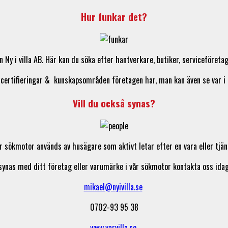
Hur funkar det?
ån
Ny i villa AB
. Här kan du söka efter hantverkare, butiker, serviceför
 certifieringar & kunskapsområden företagen har, man kan även se var i 
Vill du också synas?
r sökmotor används av husägare som aktivt letar efter en vara eller tjän
 synas med ditt företag eller varumärke i vår sökmotor kontakta oss idag
mikael@nyivilla.se
0702-93 95 38
www.varvilla.se