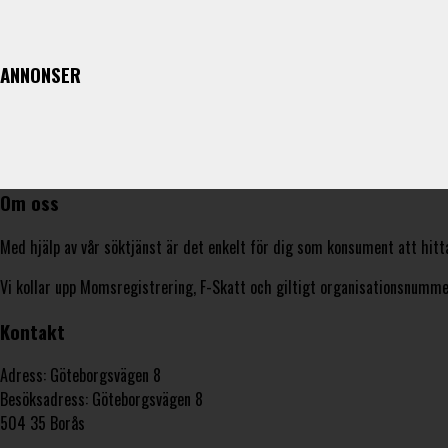
ANNONSER
Om oss
Med hjälp av vår söktjänst är det enkelt för dig som konsument att hitt
Vi kollar upp Momsregistrering, F-Skatt och giltigt organisationsnummer
Kontakt
Adress: Göteborgsvägen 8
Besöksadress: Göteborgsvägen 8
504 35 Borås