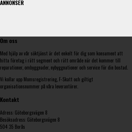
ANNONSER
Om oss
Med hjälp av vår söktjänst är det enkelt för dig som konsument att
hitta företag i rätt segment och rätt område när det kommer till
reparationer, ombyggnader, nybyggnationer och service för din bostad.
Vi kollar upp Momsregistrering, F-Skatt och giltigt
organisationsnummer på våra leverantörer.
Kontakt
Adress: Göteborgsvägen 8
Besöksadress: Göteborgsvägen 8
504 35 Borås