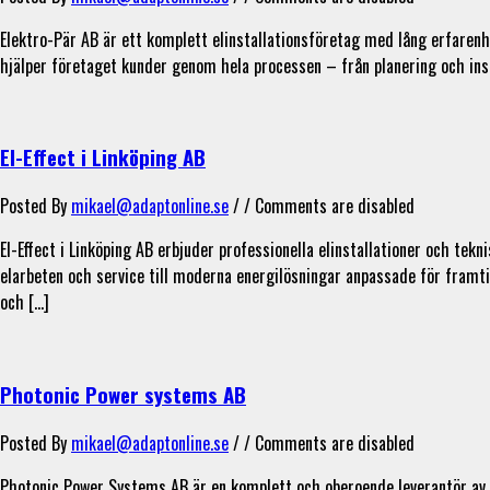
Elektro-Pär AB är ett komplett elinstallationsföretag med lång erfarenh
hjälper företaget kunder genom hela processen – från planering och instal
El-Effect i Linköping AB
Posted By
mikael@adaptonline.se
/ /
Comments are disabled
El-Effect i Linköping AB erbjuder professionella elinstallationer och tek
elarbeten och service till moderna energilösningar anpassade för framtid
och […]
Photonic Power systems AB
Posted By
mikael@adaptonline.se
/ /
Comments are disabled
Photonic Power Systems AB är en komplett och oberoende leverantör av m