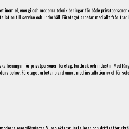
et inom el, energi och moderna tekniklösningar för både privatpersoner o
lation till service och underhåll. Företaget arbetar med allt från tradit
niska lösningar för privatpersoner, företag, lantbruk och industri. Med lå
ens behov. Företaget arbetar bland annat med installation av el för solce
oderna energilösningar. Vi projekterar, installerar och driftsätter skr