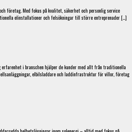
ch företag. Med fokus på kvalitet, säkerhet och personlig service
ionella elinstallationer och felsökningar till större entreprenader […]
ng erfarenhet i branschen hjälper de kunder med allt från traditionella
llsanläggningar, elbilsladdare och laddinfrastruktur för villor, företag
äddarsydda helhetslösningar inom solenergi – alltid med fokus på