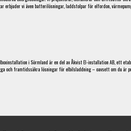
ingar erbjuder vi även batterilösningar, laddstolpar för elfordon, värme
dboxinstallation i Sörmland är en del av Åkvist El-installation AB, ett e
ygga och framtidssäkra lösningar för elbilsladdning – oavsett om du är p