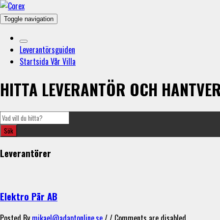
Toggle navigation
Leverantörsguiden
Startsida Vår Villa
HITTA LEVERANTÖR OCH HANTVE
Leverantörer
Elektro Pär AB
Posted By
mikael@adaptonline.se
/ /
Comments are disabled