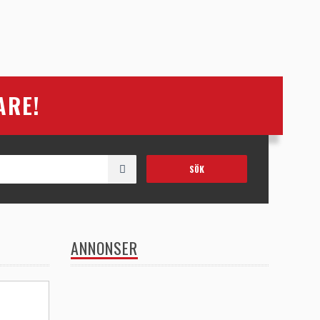
ARE!
ANNONSER