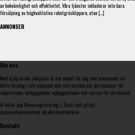
av bekvämlighet och effektivitet. Våra tjänster inkluderar inte bara
försäljning av högkvalitativa robotgräsklippare, utan […]
ANNONSER
Om oss
Med hjälp av vår söktjänst är det enkelt för dig som konsument att
hitta företag i rätt segment och rätt område när det kommer till
reparationer, ombyggnader, nybyggnationer och service för din bostad.
Vi kollar upp Momsregistrering, F-Skatt och giltigt
organisationsnummer på våra leverantörer.
Kontakt