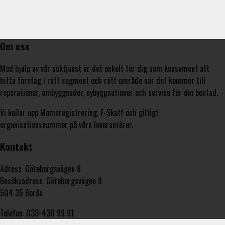
Om oss
Med hjälp av vår söktjänst är det enkelt för dig som konsument att
hitta företag i rätt segment och rätt område när det kommer till
reparationer, ombyggnader, nybyggnationer och service för din bostad.
Vi kollar upp Momsregistrering, F-Skatt och giltigt
organisationsnummer på våra leverantörer.
Kontakt
Adress: Göteborgsvägen 8
Besöksadress: Göteborgsvägen 8
504 35 Borås
Telefon: 033-430 99 91