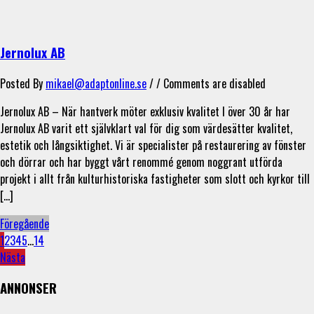
Jernolux AB
Posted By
mikael@adaptonline.se
/ /
Comments are disabled
Jernolux AB – När hantverk möter exklusiv kvalitet I över 30 år har
Jernolux AB varit ett självklart val för dig som värdesätter kvalitet,
estetik och långsiktighet. Vi är specialister på restaurering av fönster
och dörrar och har byggt vårt renommé genom noggrant utförda
projekt i allt från kulturhistoriska fastigheter som slott och kyrkor till
[…]
Föregående
1
2
3
4
5
...
14
Nästa
ANNONSER