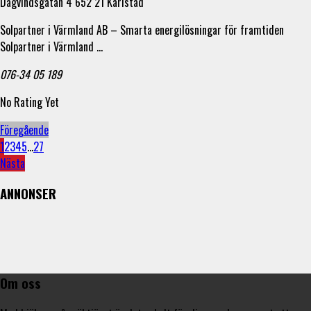
Dagvindsgatan 4 652 21 Karlstad
Solpartner i Värmland AB – Smarta energilösningar för framtiden
Solpartner i Värmland …
076-34 05 189
No Rating Yet
Föregående
1
2
3
4
5
...
27
Nästa
ANNONSER
Om oss