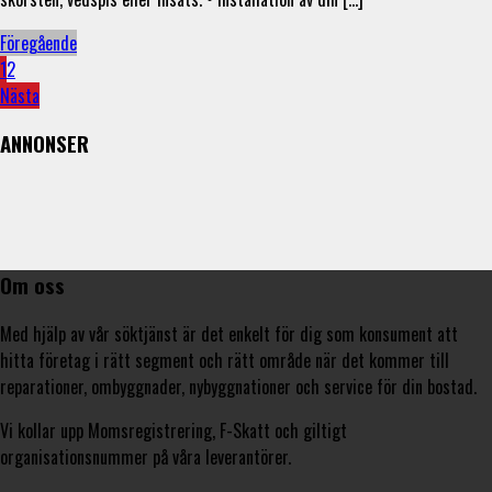
Föregående
1
2
Nästa
ANNONSER
Om oss
Med hjälp av vår söktjänst är det enkelt för dig som konsument att
hitta företag i rätt segment och rätt område när det kommer till
reparationer, ombyggnader, nybyggnationer och service för din bostad.
Vi kollar upp Momsregistrering, F-Skatt och giltigt
organisationsnummer på våra leverantörer.