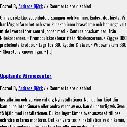
Posted By
Andreas Björk
/ /
Comments are disabled
Grillar, rökskåp, vedeldade pizzaugnar och kaminer. Endast det bästa. Vi
har lång erfarenhet och stor kunskap inom brasvärme och har noga valt
ut de leverantörer som vi jobbar med. • Contura braskaminer ifrån
Nibekoncernen. • Premodulskorstenar ifrån Nibekoncernen. • Zigges BBQ
prisbelönta kryddor. • Lagritos BBQ kyddor & såser. • Widowmakers BBQ
• Skorstensrenoveringar. • […]
Upplands Värmecenter
Posted By
Andreas Björk
/ /
Comments are disabled
Installation och service vid dig Nyinstallationer När du har köpt din
kamin, pelletsbrännare eller andra varor av oss kan du naturligtvis även
få hjälp med installationen. Du kan lugnt lämna över ansvaret till oss
och våra erfarna montörer. Det kan vara tex: • Installation av din kamin,
skorsten, vedspis eller insats. • Installation av din […]