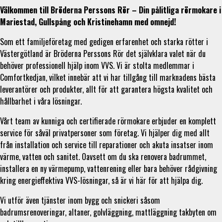
Välkommen till Bröderna Perssons Rör – Din pålitliga rörmokare i
Mariestad, Gullspång och Kristinehamn med omnejd!
Som ett familjeföretag med gedigen erfarenhet och starka rötter i
Västergötland är Bröderna Perssons Rör det självklara valet när du
behöver professionell hjälp inom VVS. Vi är stolta medlemmar i
Comfortkedjan, vilket innebär att vi har tillgång till marknadens bästa
leverantörer och produkter, allt för att garantera högsta kvalitet och
hållbarhet i våra lösningar.
Vårt team av kunniga och certifierade rörmokare erbjuder en komplett
service för såväl privatpersoner som företag. Vi hjälper dig med allt
från installation och service till reparationer och akuta insatser inom
värme, vatten och sanitet. Oavsett om du ska renovera badrummet,
installera en ny värmepump, vattenrening eller bara behöver rådgivning
kring energieffektiva VVS-lösningar, så är vi här för att hjälpa dig.
Vi utför även tjänster inom bygg och snickeri såsom
badrumsrenoveringar, altaner, golvläggning, mattläggning takbyten om