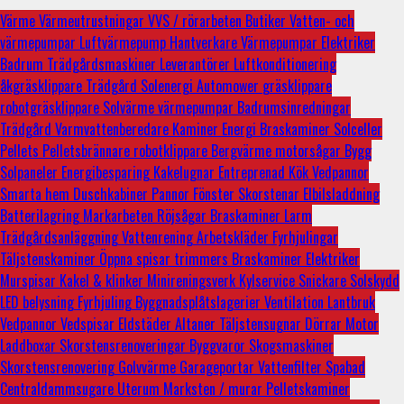
Värme
Värmeutrustningar
VVS / rörarbeten
Butiker
Vatten- och
värmepumpar
Luftvärmepump
Hantverkare
Värmepumpar
Elektriker
Badrum
Trädgårdsmaskiner
Leverantörer
Luftkonditionering
åkgräsklippare
Trädgård
Solenergi
Automower
gräsklippare
robotgräsklippare
Solvärme
värmepumpar
Badrumsinredningar
Trädgård
Varmvattenberedare
Kaminer
Energi
Braskaminer
Solceller
Pellets
Pelletsbrännare
robotklippare
Bergvärme
motorsågar
Bygg
Solpaneler
Energibesparing
Kakelugnar
Entreprenad
Kök
Vedpannor
Smarta hem
Duschkabiner
Pannor
Fönster
Skorstenar
Elbilsladdning
Batterilagring
Markarbeten
Röjsågar
Braskaminer
Larm
Trädgårdsanläggning
Vattenrening
Arbetskläder
Fyrhjulingar
Täljstenskaminer
Öppna spisar
trimmers
Braskaminer
Elektriker
Murspisar
Kakel & klinker
Minireningsverk
Kylservice
Snickare
Solskydd
LED belysning
Fyrhjuling
Byggnadsplåtslagerier
Ventilation
Lantbruk
Vedpannor
Vedspisar
Eldstäder
Altaner
Täljstensugnar
Dörrar
Motor
Laddboxar
Skorstensrenoveringar
Byggvaror
Skogsmaskiner
Skorstensrenovering
Golvvärme
Garageportar
Vattenfilter
Spabad
Centraldammsugare
Uterum
Marksten / murar
Pelletskaminer