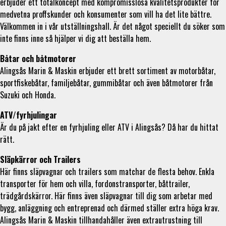
erbjuder ett totalkoncept med kompromisslösa kvalitetsprodukter för
medvetna proffskunder och konsumenter som vill ha det lite bättre.
Välkommen in i vår utställningshall. Är det något speciellt du söker som
inte finns inne så hjälper vi dig att beställa hem.
Båtar och båtmotorer
Alingsås Marin & Maskin erbjuder ett brett sortiment av motorbåtar,
sportfiskebåtar, familjebåtar, gummibåtar och även båtmotorer från
Suzuki och Honda.
ATV/fyrhjulingar
Är du på jakt efter en fyrhjuling eller ATV i Alingsås? Då har du hittat
rätt.
Släpkärror och Trailers
Här finns släpvagnar och trailers som matchar de flesta behov. Enkla
transporter för hem och villa, fordonstransporter, båttrailer,
trädgårdskärror. Här finns även släpvagnar till dig som arbetar med
bygg, anläggning och entreprenad och därmed ställer extra höga krav.
Alingsås Marin & Maskin tillhandahåller även extrautrustning till