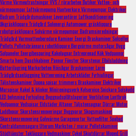
Värme
Värmeutrustningar
VVS / rörarbeten
Butiker
Vatten- och
värmepumpar
Luftvärmepump
Hantverkare
Värmepumpar
Elektriker
Badrum
Trädgårdsmaskiner
Leverantörer
Luftkonditionering
åkgräsklippare
Trädgård
Solenergi
Automower
gräsklippare
robotgräsklippare
Solvärme
värmepumpar
Badrumsinredningar
Trädgård
Varmvattenberedare
Kaminer
Energi
Braskaminer
Solceller
Pellets
Pelletsbrännare
robotklippare
Bergvärme
motorsågar
Bygg
Solpaneler
Energibesparing
Kakelugnar
Entreprenad
Kök
Vedpannor
Smarta hem
Duschkabiner
Pannor
Fönster
Skorstenar
Elbilsladdning
Batterilagring
Markarbeten
Röjsågar
Braskaminer
Larm
Trädgårdsanläggning
Vattenrening
Arbetskläder
Fyrhjulingar
Täljstenskaminer
Öppna spisar
trimmers
Braskaminer
Elektriker
Murspisar
Kakel & klinker
Minireningsverk
Kylservice
Snickare
Solskydd
LED belysning
Fyrhjuling
Byggnadsplåtslagerier
Ventilation
Lantbruk
Vedpannor
Vedspisar
Eldstäder
Altaner
Täljstensugnar
Dörrar
Motor
Laddboxar
Skorstensrenoveringar
Byggvaror
Skogsmaskiner
Skorstensrenovering
Golvvärme
Garageportar
Vattenfilter
Spabad
Centraldammsugare
Uterum
Marksten / murar
Pelletskaminer
Stödtjänster
Takläggare
Vedmaskiner
Cykel
Skjutdörrar
Moped
Grill