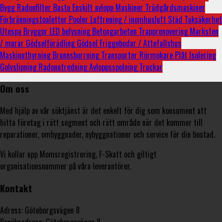
Bygg
Radonfilter
Bastu
Enskilt avlopp
Maskiner
Trädgårdsmaskiner
Förbränningstoaletter
Pooler
Luftrening / inomhusluft
Städ
Taksäkerhet
Utespa
Bryggor
LED belysning
Betongarbeten
Trapprenovering
Marksten
/ murar
Gödselförädling
Gödsel
Friggebodar / Attefallshus
Maskinuthyrning
Brunnsborrning
Transporter
Rörmokare
Plåt
Isolering
Golvslipning
Radonutredning
Avloppsspolning
Truckar
Om oss
Med hjälp av vår söktjänst är det enkelt för dig som konsument att
hitta företag i rätt segment och rätt område när det kommer till
reparationer, ombyggnader, nybyggnationer och service för din bostad.
Vi kollar upp Momsregistrering, F-Skatt och giltigt
organisationsnummer på våra leverantörer.
Kontakt
Adress: Göteborgsvägen 8
Besöksadress: Göteborgsvägen 8