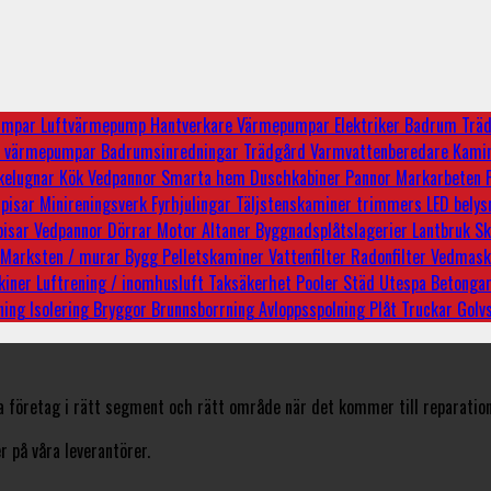
pumpar
Luftvärmepump
Hantverkare
Värmepumpar
Elektriker
Badrum
Trä
e
värmepumpar
Badrumsinredningar
Trädgård
Varmvattenberedare
Kami
kelugnar
Kök
Vedpannor
Smarta hem
Duschkabiner
Pannor
Markarbeten
pisar
Minireningsverk
Fyrhjulingar
Täljstenskaminer
trimmers
LED bely
pisar
Vedpannor
Dörrar
Motor
Altaner
Byggnadsplåtslagerier
Lantbruk
Sk
Marksten / murar
Bygg
Pelletskaminer
Vattenfilter
Radonfilter
Vedmask
kiner
Luftrening / inomhusluft
Taksäkerhet
Pooler
Städ
Utespa
Betonga
sning
Isolering
Bryggor
Brunnsborrning
Avloppsspolning
Plåt
Truckar
Golv
a företag i rätt segment och rätt område när det kommer till reparation
 på våra leverantörer.