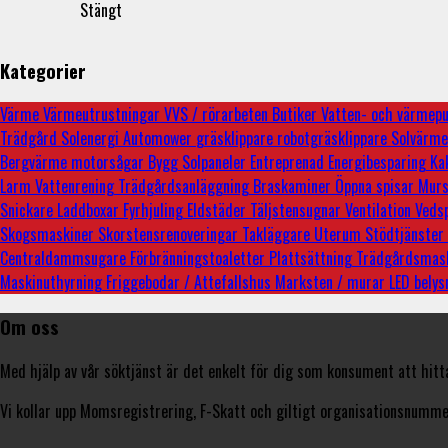
Stängt
Kategorier
Värme
Värmeutrustningar
VVS / rörarbeten
Butiker
Vatten- och värme
Trädgård
Solenergi
Automower
gräsklippare
robotgräsklippare
Solvärm
Bergvärme
motorsågar
Bygg
Solpaneler
Entreprenad
Energibesparing
Ka
Larm
Vattenrening
Trädgårdsanläggning
Braskaminer
Öppna spisar
Murs
Snickare
Laddboxar
Fyrhjuling
Eldstäder
Täljstensugnar
Ventilation
Veds
Skogsmaskiner
Skorstensrenoveringar
Takläggare
Uterum
Stödtjänster
Centraldammsugare
Förbränningstoaletter
Plattsättning
Trädgårdsmas
Maskinuthyrning
Friggebodar / Attefallshus
Marksten / murar
LED bely
Om oss
Med hjälp av vår söktjänst är det enkelt för dig som konsument att hitt
Vi kollar upp Momsregistrering, F-Skatt och giltigt organisationsnummer