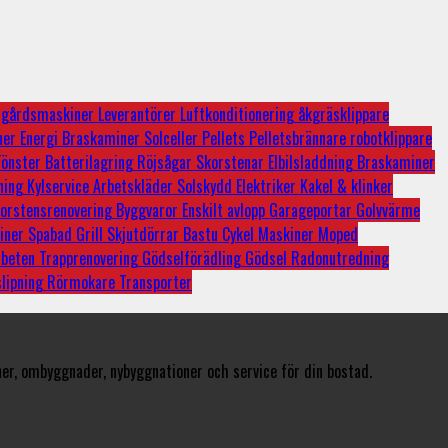
dgårdsmaskiner
Leverantörer
Luftkonditionering
åkgräsklippare
ner
Energi
Braskaminer
Solceller
Pellets
Pelletsbrännare
robotklippare
Fönster
Batterilagring
Röjsågar
Skorstenar
Elbilsladdning
Braskaminer
sning
Kylservice
Arbetskläder
Solskydd
Elektriker
Kakel & klinker
orstensrenovering
Byggvaror
Enskilt avlopp
Garageportar
Golvvärme
iner
Spabad
Grill
Skjutdörrar
Bastu
Cykel
Maskiner
Moped
rbeten
Trapprenovering
Gödselförädling
Gödsel
Radonutredning
slipning
Rörmokare
Transporter
er, ombyggnader, nybyggnationer och service för din bostad.