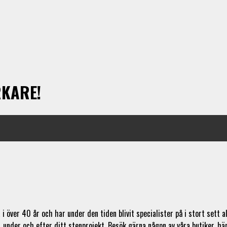
RKARE!
 över 40 år och har under den tiden blivit specialister på i stort sett al
e, under och efter ditt stenprojekt. Besök gärna någon av våra butiker, hä