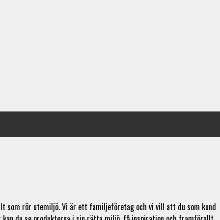
lt som rör utemiljö. Vi är ett familjeföretag och vi vill att du som kund
r kan du se produkterna i sin rätta miljö, få inspiration och framförallt