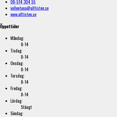
08-514 304 55
vallentuna@alltisten.se
www.alltisten.se
Öppettider
Måndag:
8-14
Tisdag:
8-14
Onsdag:
8-14
Torsdag:
8-14
Fredag:
8-14
Lördag:
Stängt
Söndag: