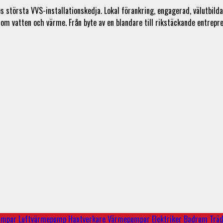
törsta VVS-installationskedja. Lokal förankring, engagerad, välutbildad
nom vatten och värme. Från byte av en blandare till rikstäckande entrepr
pumpar
Luftvärmepump
Hantverkare
Värmepumpar
Elektriker
Badrum
Trä