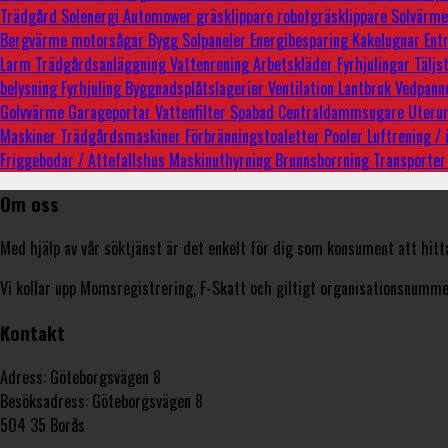
Trädgård
Solenergi
Automower
gräsklippare
robotgräsklippare
Solvärm
Bergvärme
motorsågar
Bygg
Solpaneler
Energibesparing
Kakelugnar
Ent
Larm
Trädgårdsanläggning
Vattenrening
Arbetskläder
Fyrhjulingar
Tälj
belysning
Fyrhjuling
Byggnadsplåtslagerier
Ventilation
Lantbruk
Vedpann
Golvvärme
Garageportar
Vattenfilter
Spabad
Centraldammsugare
Uter
Maskiner
Trädgårdsmaskiner
Förbränningstoaletter
Pooler
Luftrening /
Friggebodar / Attefallshus
Maskinuthyrning
Brunnsborrning
Transporte
Om oss
Med hjälp av vår söktjänst är det enkelt för dig som konsument att hitt
Vi kollar upp Momsregistrering, F-Skatt och giltigt organisationsnummer
Kontakt
Adress: Göteborgsvägen 8
Besöksadress: Göteborgsvägen 8
504 35 Borås