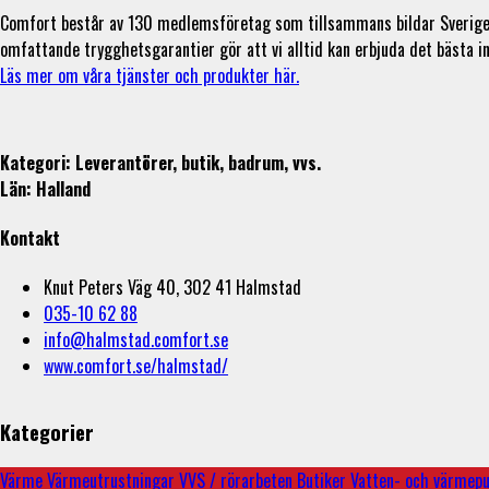
Comfort består av 130 medlemsföretag som tillsammans bildar Sveriges s
omfattande trygghetsgarantier gör att vi alltid kan erbjuda det bästa i
Läs mer om våra tjänster och produkter här.
Kategori: Leverantörer, butik, badrum, vvs.
Län: Halland
Kontakt
Knut Peters Väg 40, 302 41 Halmstad
035-10 62 88
info@halmstad.comfort.se
www.comfort.se/halmstad/
Kategorier
Värme
Värmeutrustningar
VVS / rörarbeten
Butiker
Vatten- och värme