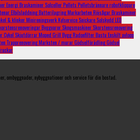
ner
Energi
Braskaminer
Solceller
Pellets
Pelletsbrännare
robotklippare
tenar
Elbilsladdning
Batterilagring
Markarbeten
Röjsågar
Braskaminer
kel & klinker
Minireningsverk
Kylservice
Snickare
Solskydd
LED
korstensrenoveringar
Byggvaror
Skogsmaskiner
Skorstensrenovering
er
Cykel
Skjutdörrar
Moped
Grill
Bygg
Radonfilter
Bastu
Enskilt avlopp
ten
Trapprenovering
Marksten / murar
Gödselförädling
Gödsel
Truckar
er, ombyggnader, nybyggnationer och service för din bostad.