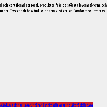
 och certifierad personal, produkter från de största leverantörerna och
enader. Tryggt och bekvämt, eller som vi säger, en Comfortabel leverans.
dgårdsmaskiner
Leverantörer
Luftkonditionering
åkgräsklippare