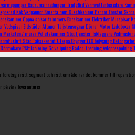
e
värmepumpar
Badrumsinredningar
Trädgård
Varmvattenberedare
Kami
reprenad
Kök
Vedpannor
Smarta hem
Duschkabiner
Pannor
Fönster
Skors
stenskaminer
Öppna spisar
trimmers
Braskaminer
Elektriker
Murspisar
Ka
or
Vedspisar
Eldstäder
Altaner
Täljstensugnar
Dörrar
Motor
Laddboxar
S
um
Marksten / murar
Pelletskaminer
Stödtjänster
Takläggare
Vedmaskin
 inomhusluft
Städ
Taksäkerhet
Utespa
Bryggor
LED belysning
Betongarbe
r
Rörmokare
Plåt
Isolering
Golvslipning
Radonutredning
Avloppsspolning
a företag i rätt segment och rätt område när det kommer till reparation
 på våra leverantörer.