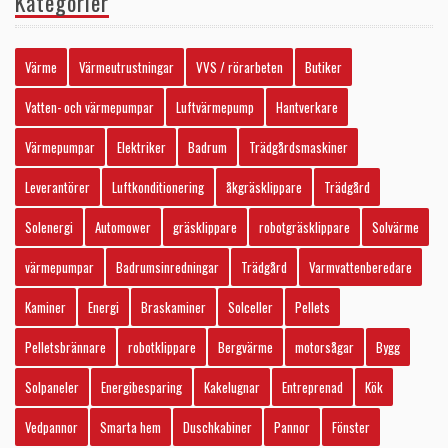
Kategorier
Värme
Värmeutrustningar
VVS / rörarbeten
Butiker
Vatten- och värmepumpar
Luftvärmepump
Hantverkare
Värmepumpar
Elektriker
Badrum
Trädgårdsmaskiner
Leverantörer
Luftkonditionering
åkgräsklippare
Trädgård
Solenergi
Automower
gräsklippare
robotgräsklippare
Solvärme
värmepumpar
Badrumsinredningar
Trädgård
Varmvattenberedare
Kaminer
Energi
Braskaminer
Solceller
Pellets
Pelletsbrännare
robotklippare
Bergvärme
motorsågar
Bygg
Solpaneler
Energibesparing
Kakelugnar
Entreprenad
Kök
Vedpannor
Smarta hem
Duschkabiner
Pannor
Fönster