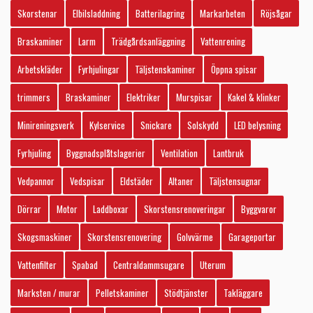
Skorstenar
Elbilsladdning
Batterilagring
Markarbeten
Röjsågar
Braskaminer
Larm
Trädgårdsanläggning
Vattenrening
Arbetskläder
Fyrhjulingar
Täljstenskaminer
Öppna spisar
trimmers
Braskaminer
Elektriker
Murspisar
Kakel & klinker
Minireningsverk
Kylservice
Snickare
Solskydd
LED belysning
Fyrhjuling
Byggnadsplåtslagerier
Ventilation
Lantbruk
Vedpannor
Vedspisar
Eldstäder
Altaner
Täljstensugnar
Dörrar
Motor
Laddboxar
Skorstensrenoveringar
Byggvaror
Skogsmaskiner
Skorstensrenovering
Golvvärme
Garageportar
Vattenfilter
Spabad
Centraldammsugare
Uterum
Marksten / murar
Pelletskaminer
Stödtjänster
Takläggare