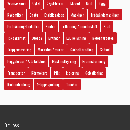
Vedmaskiner
Cykel
Skjutdörrar
Moped
Grill
Bygg
Radonfilter
Bastu
Enskilt avlopp
Maskiner
Trädgårdsmaskiner
Förbränningstoaletter
Pooler
Luftrening / inomhusluft
Städ
Taksäkerhet
Utespa
Bryggor
LED belysning
Betongarbeten
Trapprenovering
Marksten / murar
Gödselförädling
Gödsel
Friggebodar / Attefallshus
Maskinuthyrning
Brunnsborrning
Transporter
Rörmokare
Plåt
Isolering
Golvslipning
Radonutredning
Avloppsspolning
Truckar
Om oss