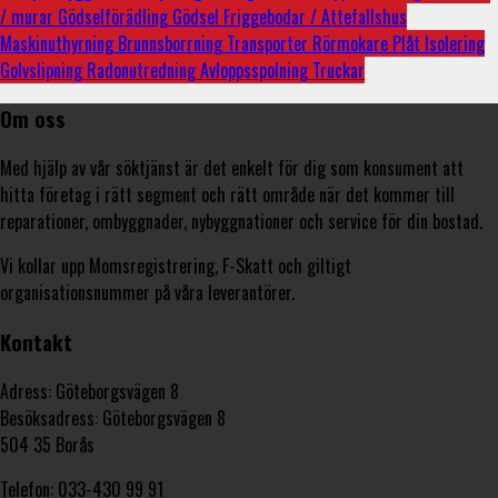
/ murar
Gödselförädling
Gödsel
Friggebodar / Attefallshus
Maskinuthyrning
Brunnsborrning
Transporter
Rörmokare
Plåt
Isolering
Golvslipning
Radonutredning
Avloppsspolning
Truckar
Om oss
Med hjälp av vår söktjänst är det enkelt för dig som konsument att
hitta företag i rätt segment och rätt område när det kommer till
reparationer, ombyggnader, nybyggnationer och service för din bostad.
Vi kollar upp Momsregistrering, F-Skatt och giltigt
organisationsnummer på våra leverantörer.
Kontakt
Adress: Göteborgsvägen 8
Besöksadress: Göteborgsvägen 8
504 35 Borås
Telefon: 033-430 99 91