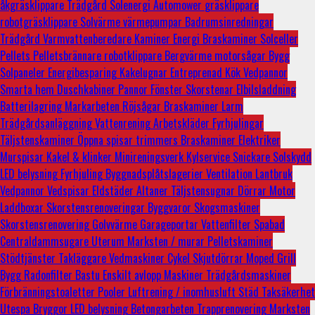
åkgräsklippare
Trädgård
Solenergi
Automower
gräsklippare
robotgräsklippare
Solvärme
värmepumpar
Badrumsinredningar
Trädgård
Varmvattenberedare
Kaminer
Energi
Braskaminer
Solceller
Pellets
Pelletsbrännare
robotklippare
Bergvärme
motorsågar
Bygg
Solpaneler
Energibesparing
Kakelugnar
Entreprenad
Kök
Vedpannor
Smarta hem
Duschkabiner
Pannor
Fönster
Skorstenar
Elbilsladdning
Batterilagring
Markarbeten
Röjsågar
Braskaminer
Larm
Trädgårdsanläggning
Vattenrening
Arbetskläder
Fyrhjulingar
Täljstenskaminer
Öppna spisar
trimmers
Braskaminer
Elektriker
Murspisar
Kakel & klinker
Minireningsverk
Kylservice
Snickare
Solskydd
LED belysning
Fyrhjuling
Byggnadsplåtslagerier
Ventilation
Lantbruk
Vedpannor
Vedspisar
Eldstäder
Altaner
Täljstensugnar
Dörrar
Motor
Laddboxar
Skorstensrenoveringar
Byggvaror
Skogsmaskiner
Skorstensrenovering
Golvvärme
Garageportar
Vattenfilter
Spabad
Centraldammsugare
Uterum
Marksten / murar
Pelletskaminer
Stödtjänster
Takläggare
Vedmaskiner
Cykel
Skjutdörrar
Moped
Grill
Bygg
Radonfilter
Bastu
Enskilt avlopp
Maskiner
Trädgårdsmaskiner
Förbränningstoaletter
Pooler
Luftrening / inomhusluft
Städ
Taksäkerhet
Utespa
Bryggor
LED belysning
Betongarbeten
Trapprenovering
Marksten