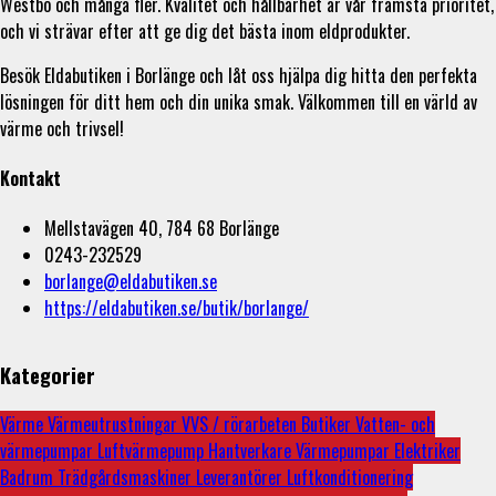
Westbo och många fler. Kvalitet och hållbarhet är vår främsta prioritet,
och vi strävar efter att ge dig det bästa inom eldprodukter.
Besök Eldabutiken i Borlänge och låt oss hjälpa dig hitta den perfekta
lösningen för ditt hem och din unika smak. Välkommen till en värld av
värme och trivsel!
Kontakt
Mellstavägen 40, 784 68 Borlänge
0243-232529
borlange@eldabutiken.se
https://eldabutiken.se/butik/borlange/
Kategorier
Värme
Värmeutrustningar
VVS / rörarbeten
Butiker
Vatten- och
värmepumpar
Luftvärmepump
Hantverkare
Värmepumpar
Elektriker
Badrum
Trädgårdsmaskiner
Leverantörer
Luftkonditionering