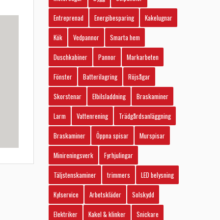
Entreprenad
Energibesparing
Kakelugnar
Kök
Vedpannor
Smarta hem
Duschkabiner
Pannor
Markarbeten
Fönster
Batterilagring
Röjsågar
Skorstenar
Elbilsladdning
Braskaminer
Larm
Vattenrening
Trädgårdsanläggning
Braskaminer
Öppna spisar
Murspisar
Minireningsverk
Fyrhjulingar
Täljstenskaminer
trimmers
LED belysning
Kylservice
Arbetskläder
Solskydd
Elektriker
Kakel & klinker
Snickare