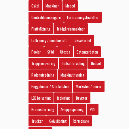
Cykel
Maskiner
Moped
Centraldammsugare
Förbränningstoaletter
Plattsättning
Trädgårdsmaskiner
Luftrening / inomhusluft
Taksäkerhet
Pooler
Städ
Utespa
Betongarbeten
Trapprenovering
Gödselförädling
Gödsel
Radonutredning
Maskinuthyrning
Friggebodar / Attefallshus
Marksten / murar
LED belysning
Isolering
Bryggor
Brunnsborrning
Avloppsspolning
Plåt
Truckar
Golvslipning
Rörmokare