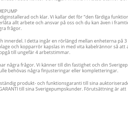
RMEPUMP
iginstallerad och klar. Vi kallar det för ”den färdiga funkti
erlåta allt arbete och ansvar på oss och du kan även i framt
gra frågor.
ch innerdel. I detta ingår en rörlängd mellan enheterna på 3
blage och kopparrör kapslas in med vita kabelrännor så att a
ppgå till ungefär 4 arbetstimmar.
ar några frågor. Vi känner till din fastighet och din Sverig
ulle behövas några finjusteringar eller kompletteringar.
tändig produkt- och funktionsgaranti till sina auktoriserad
LGARANTI till sina Sverigepumpskunder. Förutsättning är att