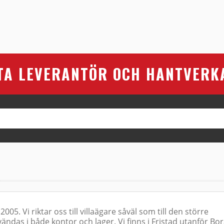
TA LEVERANTÖR OCH HANTVERK
05. Vi riktar oss till villaägare såväl som till den större
ndas i både kontor och lager. Vi finns i Fristad utanför Bor