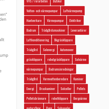
VVS / rörarbeten
Butiker
Vatten- och värmepumpar
Luftvärmepump
onen”
iden
Hantverkare
Värmepumpar
Elektriker
Badrum
Trädgårdsmaskiner
Leverantörer
llt
Luftkonditionering
åkgräsklippare
Trädgård
Solenergi
Automower
epump
gräsklippare
robotgräsklippare
Solvärme
värmepumpar
Badrumsinredningar
e
Trädgård
Varmvattenberedare
Kaminer
Energi
Braskaminer
Solceller
Pellets
Pelletsbrännare
robotklippare
Bergvärme
motorsågar
Bygg
Solpaneler