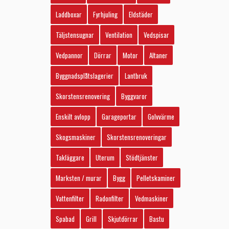
Laddboxar
Fyrhjuling
Eldstäder
Täljstensugnar
Ventilation
Vedspisar
Vedpannor
Dörrar
Motor
Altaner
Byggnadsplåtslagerier
Lantbruk
Skorstensrenovering
Byggvaror
Enskilt avlopp
Garageportar
Golvvärme
Skogsmaskiner
Skorstensrenoveringar
Takläggare
Uterum
Stödtjänster
Marksten / murar
Bygg
Pelletskaminer
Vattenfilter
Radonfilter
Vedmaskiner
Spabad
Grill
Skjutdörrar
Bastu