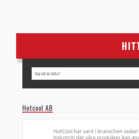
HIT
Hotcool AB
HotCool har varit i branschen sedan 20
industrin där våra produkter kan anvä