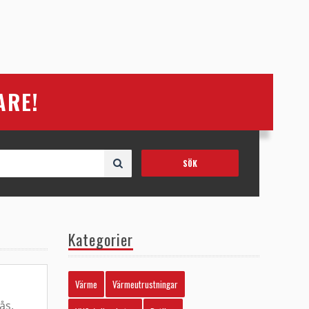
ARE!
Kategorier
Värme
Värmeutrustningar
ås.