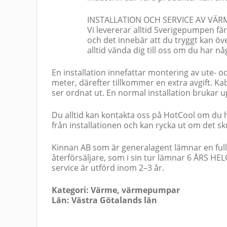
INSTALLATION OCH SERVICE AV VÄ
Vi levererar alltid Sverigepumpen färd
och det innebär att du tryggt kan öv
alltid vända dig till oss om du har nå
En installation innefattar montering av ute- o
meter, därefter tillkommer en extra avgift. Ka
ser ordnat ut. En normal installation brukar u
Du alltid kan kontakta oss på HotCool om du h
från installationen och kan rycka ut om det sk
Kinnan AB som är generalagent lämnar en fulls
återförsäljare, som i sin tur lämnar 6 ÅRS HE
service är utförd inom 2–3 år.
Kategori: Värme, värmepumpar
Län: Västra Götalands län