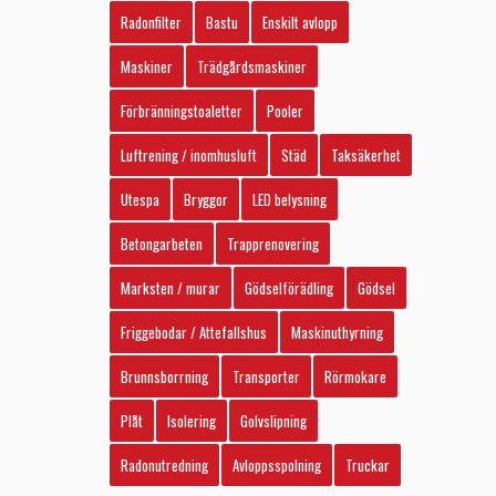
Radonfilter
Bastu
Enskilt avlopp
Maskiner
Trädgårdsmaskiner
Förbränningstoaletter
Pooler
Luftrening / inomhusluft
Städ
Taksäkerhet
Utespa
Bryggor
LED belysning
Betongarbeten
Trapprenovering
Marksten / murar
Gödselförädling
Gödsel
Friggebodar / Attefallshus
Maskinuthyrning
Brunnsborrning
Transporter
Rörmokare
Plåt
Isolering
Golvslipning
Radonutredning
Avloppsspolning
Truckar