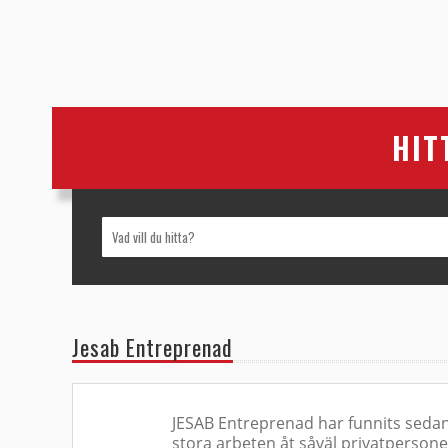
HIT
Jesab Entreprenad
JESAB Entreprenad har funnits sedan
stora arbeten åt såväl privatpersone