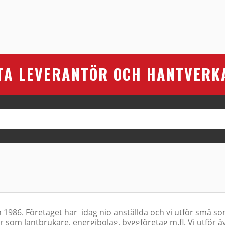
TA LEVERANTÖR OCH HANTVERK
 1986. Företaget har idag nio anställda och vi utför små s
r som lantbrukare, energibolag, byggföretag m.fl. Vi utför ä