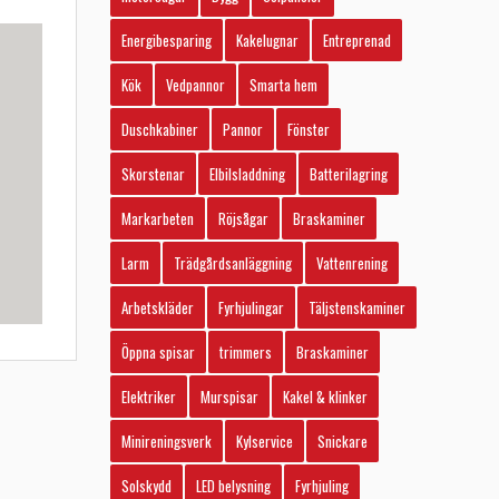
Energibesparing
Kakelugnar
Entreprenad
Kök
Vedpannor
Smarta hem
Duschkabiner
Pannor
Fönster
Skorstenar
Elbilsladdning
Batterilagring
Markarbeten
Röjsågar
Braskaminer
Larm
Trädgårdsanläggning
Vattenrening
Arbetskläder
Fyrhjulingar
Täljstenskaminer
Öppna spisar
trimmers
Braskaminer
Elektriker
Murspisar
Kakel & klinker
Minireningsverk
Kylservice
Snickare
Solskydd
LED belysning
Fyrhjuling