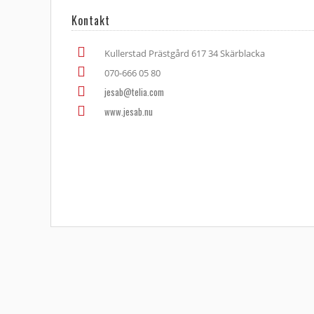
Kontakt
Kullerstad Prästgård 617 34 Skärblacka
070-666 05 80
jesab@telia.com
www.jesab.nu