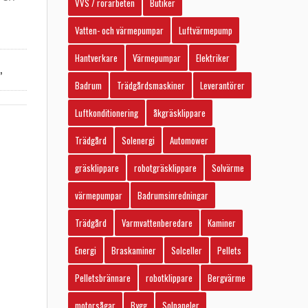
VVS / rörarbeten
Butiker
Vatten- och värmepumpar
Luftvärmepump
Hantverkare
Värmepumpar
Elektriker
,
Badrum
Trädgårdsmaskiner
Leverantörer
Luftkonditionering
åkgräsklippare
Trädgård
Solenergi
Automower
gräsklippare
robotgräsklippare
Solvärme
värmepumpar
Badrumsinredningar
Trädgård
Varmvattenberedare
Kaminer
Energi
Braskaminer
Solceller
Pellets
Pelletsbrännare
robotklippare
Bergvärme
motorsågar
Bygg
Solpaneler