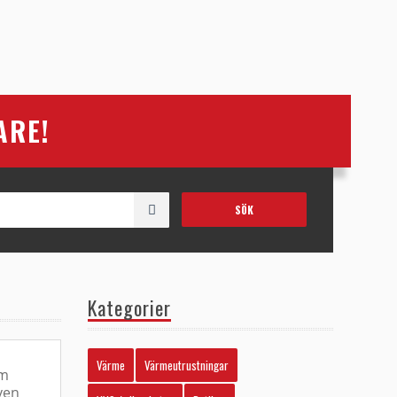
ARE!
Kategorier
Värme
Värmeutrustningar
om
ven