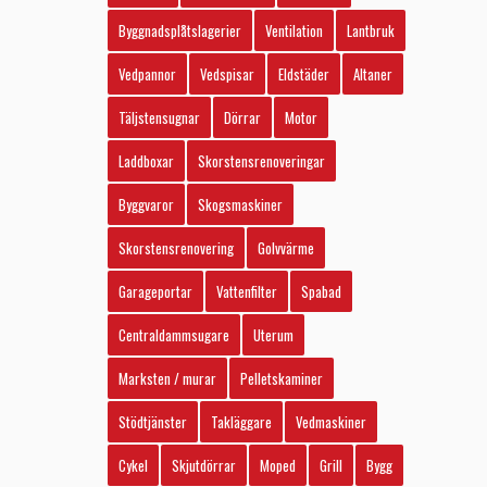
Byggnadsplåtslagerier
Ventilation
Lantbruk
Vedpannor
Vedspisar
Eldstäder
Altaner
Täljstensugnar
Dörrar
Motor
Laddboxar
Skorstensrenoveringar
Byggvaror
Skogsmaskiner
Skorstensrenovering
Golvvärme
Garageportar
Vattenfilter
Spabad
Centraldammsugare
Uterum
Marksten / murar
Pelletskaminer
Stödtjänster
Takläggare
Vedmaskiner
Cykel
Skjutdörrar
Moped
Grill
Bygg