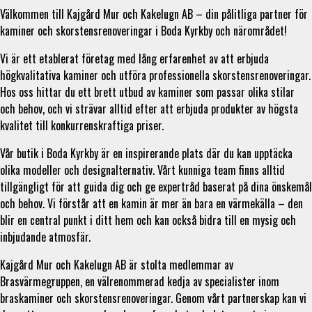
Välkommen till Kajgård Mur och Kakelugn AB – din pålitliga partner för
kaminer och skorstensrenoveringar i Boda Kyrkby och närområdet!
Vi är ett etablerat företag med lång erfarenhet av att erbjuda
högkvalitativa kaminer och utföra professionella skorstensrenoveringar.
Hos oss hittar du ett brett utbud av kaminer som passar olika stilar
och behov, och vi strävar alltid efter att erbjuda produkter av högsta
kvalitet till konkurrenskraftiga priser.
Vår butik i Boda Kyrkby är en inspirerande plats där du kan upptäcka
olika modeller och designalternativ. Vårt kunniga team finns alltid
tillgängligt för att guida dig och ge expertråd baserat på dina önskemål
och behov. Vi förstår att en kamin är mer än bara en värmekälla – den
blir en central punkt i ditt hem och kan också bidra till en mysig och
inbjudande atmosfär.
Kajgård Mur och Kakelugn AB är stolta medlemmar av
Brasvärmegruppen, en välrenommerad kedja av specialister inom
braskaminer och skorstensrenoveringar. Genom vårt partnerskap kan vi