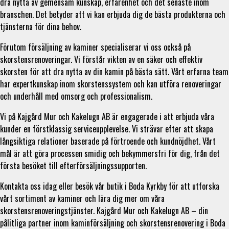
dra nytta av gemensam kunskap, erfarenhet och det senaste inom
branschen. Det betyder att vi kan erbjuda dig de bästa produkterna och
tjänsterna för dina behov.
Förutom försäljning av kaminer specialiserar vi oss också på
skorstensrenoveringar. Vi förstår vikten av en säker och effektiv
skorsten för att dra nytta av din kamin på bästa sätt. Vårt erfarna team
har expertkunskap inom skorstenssystem och kan utföra renoveringar
och underhåll med omsorg och professionalism.
Vi på Kajgård Mur och Kakelugn AB är engagerade i att erbjuda våra
kunder en förstklassig serviceupplevelse. Vi strävar efter att skapa
långsiktiga relationer baserade på förtroende och kundnöjdhet. Vårt
mål är att göra processen smidig och bekymmersfri för dig, från det
första besöket till efterförsäljningssupporten.
Kontakta oss idag eller besök vår butik i Boda Kyrkby för att utforska
vårt sortiment av kaminer och lära dig mer om våra
skorstensrenoveringstjänster. Kajgård Mur och Kakelugn AB – din
pålitliga partner inom kaminförsäljning och skorstensrenovering i Boda