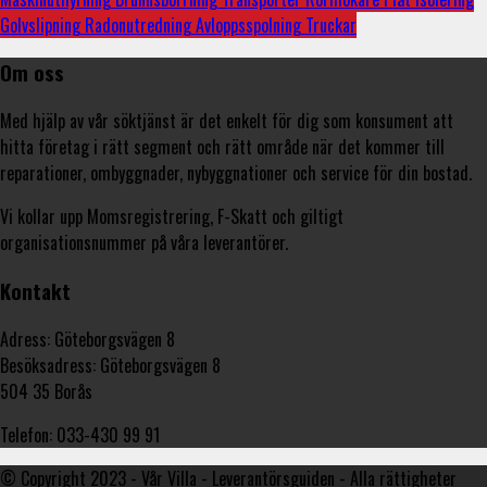
Golvslipning
Radonutredning
Avloppsspolning
Truckar
Om oss
Med hjälp av vår söktjänst är det enkelt för dig som konsument att
hitta företag i rätt segment och rätt område när det kommer till
reparationer, ombyggnader, nybyggnationer och service för din bostad.
Vi kollar upp Momsregistrering, F-Skatt och giltigt
organisationsnummer på våra leverantörer.
Kontakt
Adress: Göteborgsvägen 8
Besöksadress: Göteborgsvägen 8
504 35 Borås
Telefon: 033-430 99 91
© Copyright 2023 - Vår Villa - Leverantörsguiden - Alla rättigheter