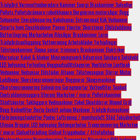
Trädgård
Varmvattenberedare
Kaminer
Energi
Braskaminer
Solceller
Pellets
Pelletsbrännare
robotklippare
Bergvärme
motorsågar
Bygg
Solpaneler
Energibesparing
Kakelugnar
Entreprenad
Kök
Vedpannor
Smarta hem
Duschkabiner
Pannor
Fönster
Skorstenar
Elbilsladdning
Batterilagring
Markarbeten
Röjsågar
Braskaminer
Larm
Trädgårdsanläggning
Vattenrening
Arbetskläder
Fyrhjulingar
Täljstenskaminer
Öppna spisar
trimmers
Braskaminer
Elektriker
Murspisar
Kakel & klinker
Minireningsverk
Kylservice
Snickare
Solskydd
LED belysning
Fyrhjuling
Byggnadsplåtslagerier
Ventilation
Lantbruk
Vedpannor
Vedspisar
Eldstäder
Altaner
Täljstensugnar
Dörrar
Motor
Laddboxar
Skorstensrenoveringar
Byggvaror
Skogsmaskiner
Skorstensrenovering
Golvvärme
Garageportar
Vattenfilter
Spabad
Centraldammsugare
Uterum
Marksten / murar
Pelletskaminer
Stödtjänster
Takläggare
Vedmaskiner
Cykel
Skjutdörrar
Moped
Grill
Bygg
Radonfilter
Bastu
Enskilt avlopp
Maskiner
Trädgårdsmaskiner
Förbränningstoaletter
Pooler
Luftrening / inomhusluft
Städ
Taksäkerhet
Utespa
Bryggor
LED belysning
Betongarbeten
Trapprenovering
Marksten
/ murar
Gödselförädling
Gödsel
Friggebodar / Attefallshus
Maskinuthyrning
Brunnsborrning
Transporter
Rörmokare
Plåt
Isolering