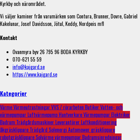
Kyrkby och närområdet.
Vi säljer kaminer från varumärken som Contura, Brunner, Dovre, Gabriel
Kakelunar, Josef Davidsson, Jötul, Keddy, Nordpeis mfl
Kontakt
Ovanmyra byv 26 795 96 BODA KYRKBY
070-621 55 59
info@kajgard.se
https://www.kajgard.se
Kategorier
Värme
Värmeutrustningar
VVS / rörarbeten
Butiker
Vatten- och
värmepumpar
Luftvärmepump
Hantverkare
Värmepumpar
Elektriker
Badrum
Trädgårdsmaskiner
Leverantörer
Luftkonditionering
åkgräsklippare
Trädgård
Solenergi
Automower
gräsklippare
robotgräsklippare
Solvärme
värmepumpar
Badrumsinredningar