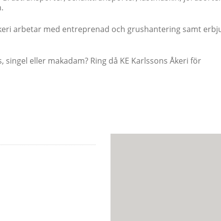
.
keri arbetar med entreprenad och grushantering samt erbj
s, singel eller makadam? Ring då KE Karlssons Åkeri för