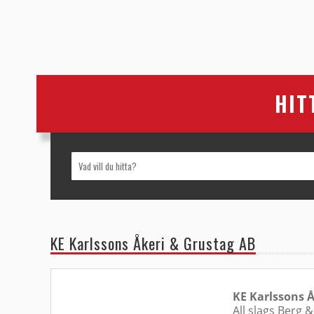
HIT
KE Karlssons Åkeri & Grustag AB
KE Karlssons Å
All slags Berg 