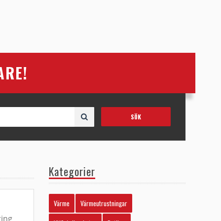
ARE!
Kategorier
Värme
Värmeutrustningar
ring