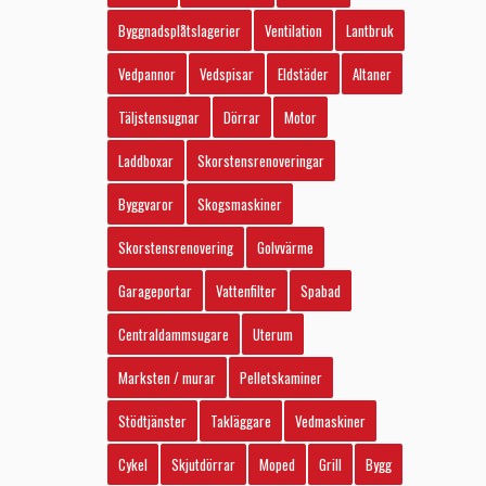
Byggnadsplåtslagerier
Ventilation
Lantbruk
Vedpannor
Vedspisar
Eldstäder
Altaner
Täljstensugnar
Dörrar
Motor
Laddboxar
Skorstensrenoveringar
Byggvaror
Skogsmaskiner
Skorstensrenovering
Golvvärme
Garageportar
Vattenfilter
Spabad
Centraldammsugare
Uterum
Marksten / murar
Pelletskaminer
Stödtjänster
Takläggare
Vedmaskiner
Cykel
Skjutdörrar
Moped
Grill
Bygg