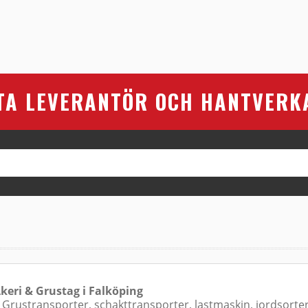
TA LEVERANTÖR OCH HANTVERK
keri & Grustag i Falköping
& Grustransporter, schakttransporter, lastmaskin, jordsorte