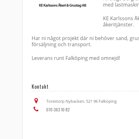
med lastmaskin
KE Karlssons Å
åkeritjänster.
Har ni något projekt där ni behöver sand, gru
försäljning och transport.
Leverans runt Falköping med omnejd!
Kontakt
Torestorp Nybacken, 521 96 Falköping
070-363 10 82