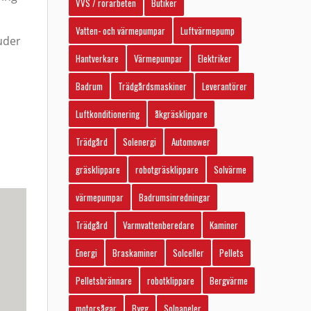
VVS / rörarbeten
Butiker
Vatten- och värmepumpar
Luftvärmepump
uder
Hantverkare
Värmepumpar
Elektriker
Badrum
Trädgårdsmaskiner
Leverantörer
Luftkonditionering
åkgräsklippare
Trädgård
Solenergi
Automower
gräsklippare
robotgräsklippare
Solvärme
värmepumpar
Badrumsinredningar
Trädgård
Varmvattenberedare
Kaminer
Energi
Braskaminer
Solceller
Pellets
Pelletsbrännare
robotklippare
Bergvärme
motorsågar
Bygg
Solpaneler