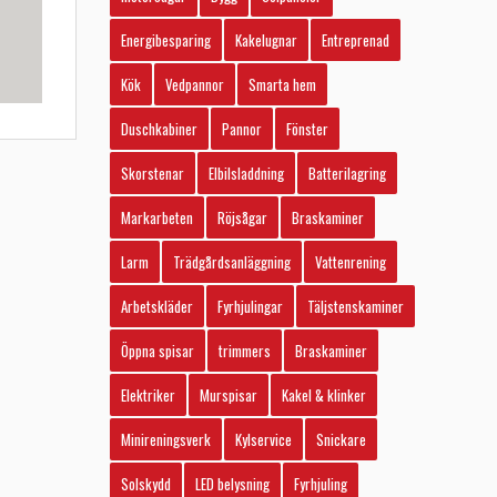
Energibesparing
Kakelugnar
Entreprenad
Kök
Vedpannor
Smarta hem
Duschkabiner
Pannor
Fönster
Skorstenar
Elbilsladdning
Batterilagring
Markarbeten
Röjsågar
Braskaminer
Larm
Trädgårdsanläggning
Vattenrening
Arbetskläder
Fyrhjulingar
Täljstenskaminer
Öppna spisar
trimmers
Braskaminer
Elektriker
Murspisar
Kakel & klinker
Minireningsverk
Kylservice
Snickare
Solskydd
LED belysning
Fyrhjuling