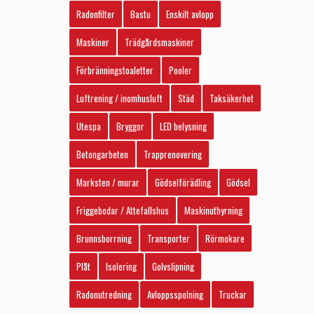
Radonfilter
Bastu
Enskilt avlopp
Maskiner
Trädgårdsmaskiner
Förbränningstoaletter
Pooler
Luftrening / inomhusluft
Städ
Taksäkerhet
Utespa
Bryggor
LED belysning
Betongarbeten
Trapprenovering
Marksten / murar
Gödselförädling
Gödsel
Friggebodar / Attefallshus
Maskinuthyrning
Brunnsborrning
Transporter
Rörmokare
Plåt
Isolering
Golvslipning
Radonutredning
Avloppsspolning
Truckar