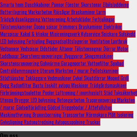
Smarta hem
Duschkabiner
Pannor
Fönster
Skorstenar
Elbilsladdning
Batterilagring
Markarbeten
Röjsågar
Braskaminer
Larm
Trädgårdsanläggning
Vattenrening
Arbetskläder
Fyrhjulingar
Täljstenskaminer
Öppna spisar
trimmers
Braskaminer
Elektriker
Murspisar
Kakel & klinker
Minireningsverk
Kylservice
Snickare
Solskydd
LED belysning
Fyrhjuling
Byggnadsplåtslagerier
Ventilation
Lantbruk
Vedpannor
Vedspisar
Eldstäder
Altaner
Täljstensugnar
Dörrar
Motor
Laddboxar
Skorstensrenoveringar
Byggvaror
Skogsmaskiner
Skorstensrenovering
Golvvärme
Garageportar
Vattenfilter
Spabad
Centraldammsugare
Uterum
Marksten / murar
Pelletskaminer
Stödtjänster
Takläggare
Vedmaskiner
Cykel
Skjutdörrar
Moped
Grill
Bygg
Radonfilter
Bastu
Enskilt avlopp
Maskiner
Trädgårdsmaskiner
Förbränningstoaletter
Pooler
Luftrening / inomhusluft
Städ
Taksäkerhet
Utespa
Bryggor
LED belysning
Betongarbeten
Trapprenovering
Marksten
/ murar
Gödselförädling
Gödsel
Friggebodar / Attefallshus
Maskinuthyrning
Brunnsborrning
Transporter
Rörmokare
Plåt
Isolering
Golvslipning
Radonutredning
Avloppsspolning
Truckar
Om oss