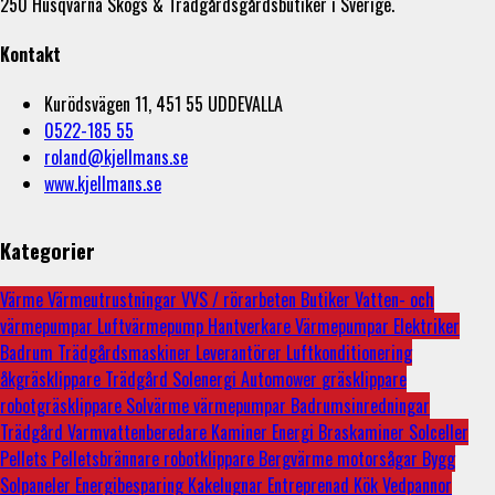
250 Husqvarna Skogs & Trädgårdsgårdsbutiker i Sverige.
Kontakt
Kurödsvägen 11, 451 55 UDDEVALLA
0522-185 55
roland@kjellmans.se
www.kjellmans.se
Kategorier
Värme
Värmeutrustningar
VVS / rörarbeten
Butiker
Vatten- och
värmepumpar
Luftvärmepump
Hantverkare
Värmepumpar
Elektriker
Badrum
Trädgårdsmaskiner
Leverantörer
Luftkonditionering
åkgräsklippare
Trädgård
Solenergi
Automower
gräsklippare
robotgräsklippare
Solvärme
värmepumpar
Badrumsinredningar
Trädgård
Varmvattenberedare
Kaminer
Energi
Braskaminer
Solceller
Pellets
Pelletsbrännare
robotklippare
Bergvärme
motorsågar
Bygg
Solpaneler
Energibesparing
Kakelugnar
Entreprenad
Kök
Vedpannor