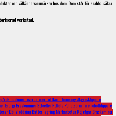
produkter och välkända varumärken hos dom. Dom står för snabba, säkra
toriserad verkstad.
dgårdsmaskiner
Leverantörer
Luftkonditionering
åkgräsklippare
ner
Energi
Braskaminer
Solceller
Pellets
Pelletsbrännare
robotklippare
tenar
Elbilsladdning
Batterilagring
Markarbeten
Röjsågar
Braskaminer