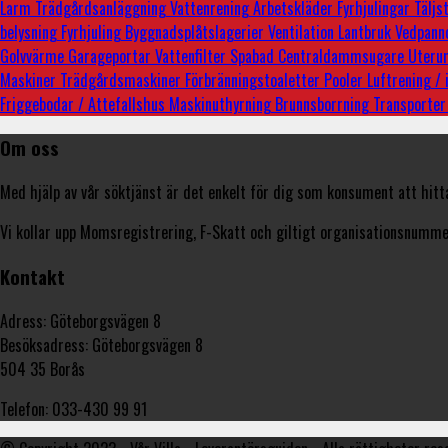
Larm
Trädgårdsanläggning
Vattenrening
Arbetskläder
Fyrhjulingar
Tälj
belysning
Fyrhjuling
Byggnadsplåtslagerier
Ventilation
Lantbruk
Vedpann
Golvvärme
Garageportar
Vattenfilter
Spabad
Centraldammsugare
Uter
Maskiner
Trädgårdsmaskiner
Förbränningstoaletter
Pooler
Luftrening /
Friggebodar / Attefallshus
Maskinuthyrning
Brunnsborrning
Transporte
Om oss
Med hjälp av vår söktjänst är det enkelt för dig som konsument att hitt
Vi kollar upp Momsregistrering, F-Skatt och giltigt organisationsnummer
Kontakt
Adress: Göteborgsvägen 8
Besöksadress: Göteborgsvägen 8
504 35 Borås
Telefon: 033-430 99 91