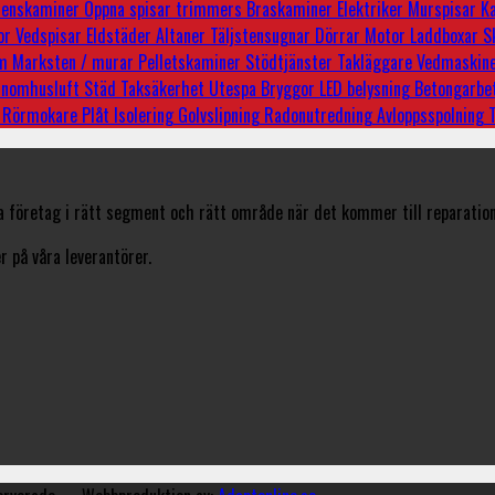
stenskaminer
Öppna spisar
trimmers
Braskaminer
Elektriker
Murspisar
Ka
or
Vedspisar
Eldstäder
Altaner
Täljstensugnar
Dörrar
Motor
Laddboxar
S
um
Marksten / murar
Pelletskaminer
Stödtjänster
Takläggare
Vedmaskin
 inomhusluft
Städ
Taksäkerhet
Utespa
Bryggor
LED belysning
Betongarbe
r
Rörmokare
Plåt
Isolering
Golvslipning
Radonutredning
Avloppsspolning
a företag i rätt segment och rätt område när det kommer till reparation
 på våra leverantörer.