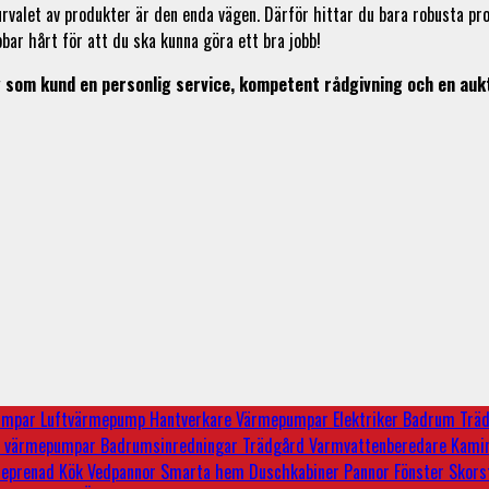
urvalet av produkter är den enda vägen. Därför hittar du bara robusta 
bar hårt för att du ska kunna göra ett bra jobb!
 som kund en personlig service, kompetent rådgivning och en auk
pumpar
Luftvärmepump
Hantverkare
Värmepumpar
Elektriker
Badrum
Trä
e
värmepumpar
Badrumsinredningar
Trädgård
Varmvattenberedare
Kami
reprenad
Kök
Vedpannor
Smarta hem
Duschkabiner
Pannor
Fönster
Skors