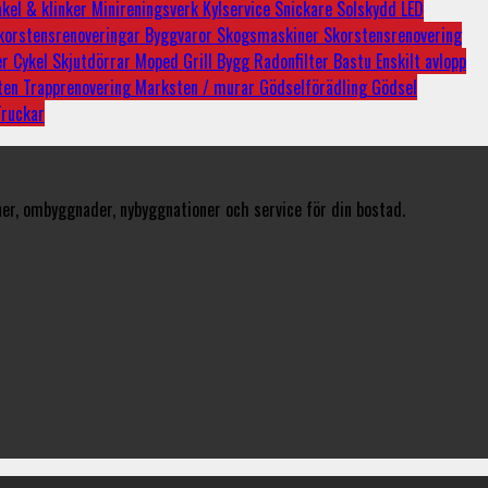
kel & klinker
Minireningsverk
Kylservice
Snickare
Solskydd
LED
korstensrenoveringar
Byggvaror
Skogsmaskiner
Skorstensrenovering
er
Cykel
Skjutdörrar
Moped
Grill
Bygg
Radonfilter
Bastu
Enskilt avlopp
ten
Trapprenovering
Marksten / murar
Gödselförädling
Gödsel
Truckar
er, ombyggnader, nybyggnationer och service för din bostad.