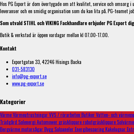
Hos PG Export är dom övertygade om att kvalitet, service och omsorg i 
leveranser och en smidig organisation som du kan lita på. PG-teamet job
Som utvald STIHL och VIKING Fackhandlare erbjuder PG Export dig
Butik & verkstad är öppen vardagar mellan kl 07.00-17.00.
Kontakt
Exportgatan 33, 42246 Hisings Backa
031-583130
info@pg-export.se
www.pg-export.se
Kategorier
Värme
Värmeutrustningar
VVS / rörarbeten
Butiker
Vatten- och värme
Trädgård
Solenergi
Automower
gräsklippare
robotgräsklippare
Solvärm
Bergvärme
motorsågar
Bygg
Solpaneler
Energibesparing
Kakelugnar
Ent