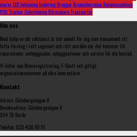
murar
LED belysning
Isolering
Bryggor
Brunnsborrning
Avloppsspolning
Plåt
Truckar
Golvslipning
Rörmokare
Transporter
Om oss
Med hjälp av vår söktjänst är det enkelt för dig som konsument att
hitta företag i rätt segment och rätt område när det kommer till
reparationer, ombyggnader, nybyggnationer och service för din bostad.
Vi kollar upp Momsregistrering, F-Skatt och giltigt
organisationsnummer på våra leverantörer.
Kontakt
Adress: Göteborgsvägen 8
Besöksadress: Göteborgsvägen 8
504 35 Borås
Telefon: 033-430 99 91