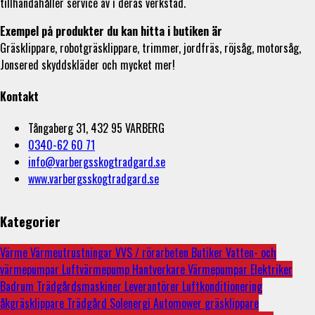
tillhandahåller service av i deras verkstad.
Exempel på produkter du kan hitta i butiken är
Gräsklippare, robotgräsklippare, trimmer, jordfräs, röjsåg, motorsåg,
Jonsered skyddskläder och mycket mer!
Kontakt
Tångaberg 31, 432 95 VARBERG
0340-62 60 71
info@varbergsskogtradgard.se
www.varbergsskogtradgard.se
Kategorier
Värme
Värmeutrustningar
VVS / rörarbeten
Butiker
Vatten- och
värmepumpar
Luftvärmepump
Hantverkare
Värmepumpar
Elektriker
Badrum
Trädgårdsmaskiner
Leverantörer
Luftkonditionering
åkgräsklippare
Trädgård
Solenergi
Automower
gräsklippare