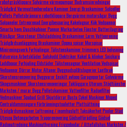
robotgräsklippare
Solvärme
värmepumpar
Badrumsinredningar
Trädgård
Varmvattenberedare
Kaminer
Energi
Braskaminer
Solceller
Pellets
Pelletsbrännare
robotklippare
Bergvärme
motorsågar
Bygg
Solpaneler
Entreprenad
Energibesparing
Kakelugnar
Kök
Vedpannor
Smarta hem
Duschkabiner
Pannor
Markarbeten
Fönster
Batterilagring
Röjsågar
Skorstenar
Elbilsladdning
Braskaminer
Larm
Vattenrening
Trädgårdsanläggning
Braskaminer
Öppna spisar
Murspisar
Minireningsverk
Fyrhjulingar
Täljstenskaminer
trimmers
LED belysning
Kylservice
Arbetskläder
Solskydd
Elektriker
Kakel & klinker
Snickare
Laddboxar
Fyrhjuling
Eldstäder
Täljstensugnar
Ventilation
Vedspisar
Vedpannor
Dörrar
Motor
Altaner
Byggnadsplåtslagerier
Lantbruk
Skorstensrenovering
Byggvaror
Enskilt avlopp
Garageportar
Golvvärme
Skogsmaskiner
Skorstensrenoveringar
Takläggare
Uterum
Stödtjänster
Marksten / murar
Bygg
Pelletskaminer
Vattenfilter
Radonfilter
Vedmaskiner
Spabad
Grill
Skjutdörrar
Bastu
Cykel
Maskiner
Moped
Centraldammsugare
Förbränningstoaletter
Plattsättning
Trädgårdsmaskiner
Luftrening / inomhusluft
Taksäkerhet
Pooler
Städ
Utespa
Betongarbeten
Trapprenovering
Gödselförädling
Gödsel
Radonutredning
Maskinuthyrning
Friggebodar / Attefallshus
Marksten /