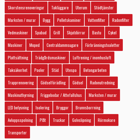
Skorstensrenoveringar
Takläggare
Uterum
Stödtjänster
Marksten / murar
Bygg
Pelletskaminer
Vattenfilter
Radonfilter
Vedmaskiner
Spabad
Grill
Skjutdörrar
Bastu
Cykel
Maskiner
Moped
Centraldammsugare
Förbränningstoaletter
Plattsättning
Trädgårdsmaskiner
Luftrening / inomhusluft
Taksäkerhet
Pooler
Städ
Utespa
Betongarbeten
Trapprenovering
Gödselförädling
Gödsel
Radonutredning
Maskinuthyrning
Friggebodar / Attefallshus
Marksten / murar
LED belysning
Isolering
Bryggor
Brunnsborrning
Avloppsspolning
Plåt
Truckar
Golvslipning
Rörmokare
Transporter