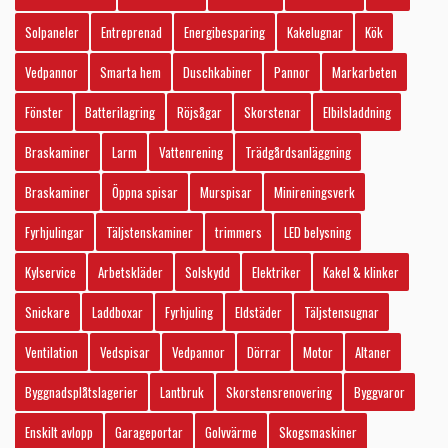
Solpaneler
Entreprenad
Energibesparing
Kakelugnar
Kök
Vedpannor
Smarta hem
Duschkabiner
Pannor
Markarbeten
Fönster
Batterilagring
Röjsågar
Skorstenar
Elbilsladdning
Braskaminer
Larm
Vattenrening
Trädgårdsanläggning
Braskaminer
Öppna spisar
Murspisar
Minireningsverk
Fyrhjulingar
Täljstenskaminer
trimmers
LED belysning
Kylservice
Arbetskläder
Solskydd
Elektriker
Kakel & klinker
Snickare
Laddboxar
Fyrhjuling
Eldstäder
Täljstensugnar
Ventilation
Vedspisar
Vedpannor
Dörrar
Motor
Altaner
Byggnadsplåtslagerier
Lantbruk
Skorstensrenovering
Byggvaror
Enskilt avlopp
Garageportar
Golvvärme
Skogsmaskiner