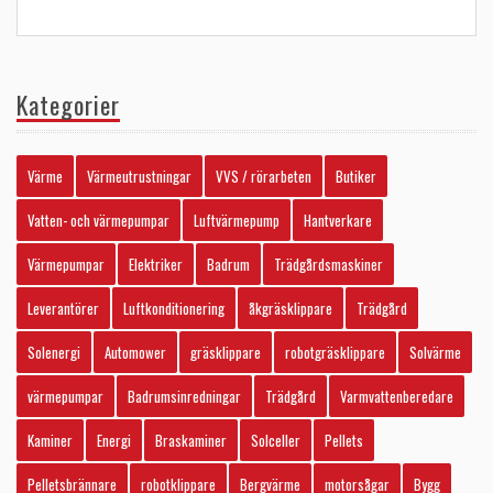
Kategorier
Värme
Värmeutrustningar
VVS / rörarbeten
Butiker
Vatten- och värmepumpar
Luftvärmepump
Hantverkare
Värmepumpar
Elektriker
Badrum
Trädgårdsmaskiner
Leverantörer
Luftkonditionering
åkgräsklippare
Trädgård
Solenergi
Automower
gräsklippare
robotgräsklippare
Solvärme
värmepumpar
Badrumsinredningar
Trädgård
Varmvattenberedare
Kaminer
Energi
Braskaminer
Solceller
Pellets
Pelletsbrännare
robotklippare
Bergvärme
motorsågar
Bygg