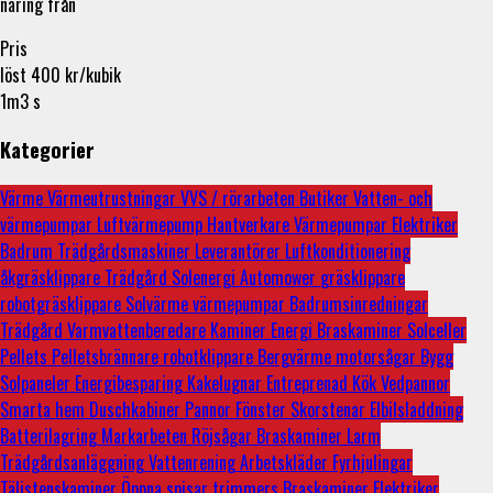
näring från
Pris
löst 400 kr/kubik
1m3 s
Kategorier
Värme
Värmeutrustningar
VVS / rörarbeten
Butiker
Vatten- och
värmepumpar
Luftvärmepump
Hantverkare
Värmepumpar
Elektriker
Badrum
Trädgårdsmaskiner
Leverantörer
Luftkonditionering
åkgräsklippare
Trädgård
Solenergi
Automower
gräsklippare
robotgräsklippare
Solvärme
värmepumpar
Badrumsinredningar
Trädgård
Varmvattenberedare
Kaminer
Energi
Braskaminer
Solceller
Pellets
Pelletsbrännare
robotklippare
Bergvärme
motorsågar
Bygg
Solpaneler
Energibesparing
Kakelugnar
Entreprenad
Kök
Vedpannor
Smarta hem
Duschkabiner
Pannor
Fönster
Skorstenar
Elbilsladdning
Batterilagring
Markarbeten
Röjsågar
Braskaminer
Larm
Trädgårdsanläggning
Vattenrening
Arbetskläder
Fyrhjulingar
Täljstenskaminer
Öppna spisar
trimmers
Braskaminer
Elektriker