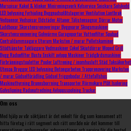
Murspisar
Kakel & klinker
Minireningsverk
Kylservice
Snickare
Solskydd
LED belysning
Fyrhjuling
Byggnadsplåtslagerier
Ventilation
Lantbruk
Vedpannor
Vedspisar
Eldstäder
Altaner
Täljstensugnar
Dörrar
Motor
Laddboxar
Skorstensrenoveringar
Byggvaror
Skogsmaskiner
Skorstensrenovering
Golvvärme
Garageportar
Vattenfilter
Spabad
Centraldammsugare
Uterum
Marksten / murar
Pelletskaminer
Stödtjänster
Takläggare
Vedmaskiner
Cykel
Skjutdörrar
Moped
Grill
Bygg
Radonfilter
Bastu
Enskilt avlopp
Maskiner
Trädgårdsmaskiner
Förbränningstoaletter
Pooler
Luftrening / inomhusluft
Städ
Taksäkerhet
Utespa
Bryggor
LED belysning
Betongarbeten
Trapprenovering
Marksten
/ murar
Gödselförädling
Gödsel
Friggebodar / Attefallshus
Maskinuthyrning
Brunnsborrning
Transporter
Rörmokare
Plåt
Isolering
Golvslipning
Radonutredning
Avloppsspolning
Truckar
Om oss
Med hjälp av vår söktjänst är det enkelt för dig som konsument att
hitta företag i rätt segment och rätt område när det kommer till
reparationer, ombyggnader, nybyggnationer och service för din bostad.