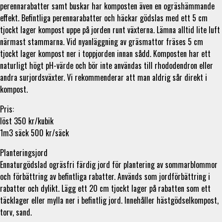
perennarabatter samt buskar har komposten även en ogräshämmande
effekt. Befintliga perennarabatter och häckar gödslas med ett 5 cm
tjockt lager kompost uppe på jorden runt växterna. Lämna alltid lite luft
närmast stammarna. Vid nyanläggning av gräsmattor fräses 5 cm
tjockt lager kompost ner i toppjorden innan sådd. Komposten har ett
naturligt högt pH-värde och bör inte användas till rhododendron eller
andra surjordsväxter. Vi rekommenderar att man aldrig sår direkt i
kompost.
Pris:
löst 350 kr/kubik
1m3 säck 500 kr/säck
Planteringsjord
Ennaturgödslad ogräsfri färdig jord för plantering av sommarblommor
och förbättring av befintliga rabatter. Används som jordförbättring i
rabatter och dylikt. Lägg ett 20 cm tjockt lager på rabatten som ett
täcklager eller mylla ner i befintlig jord. Innehåller hästgödselkompost,
torv, sand.