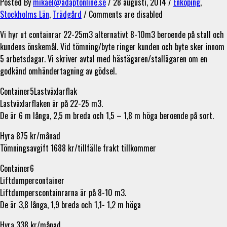
Posted By
mikael@adaptonline.se
/
28 augusti, 2014
/
Enköping
,
Stockholms Län
,
Trädgård
/
Comments are disabled
Vi hyr ut containrar 22-25m3 alternativt 8-10m3 beroende på stall och
kundens önskemål. Vid tömning/byte ringer kunden och byte sker innom
5 arbetsdagar. Vi skriver avtal med hästägaren/stallägaren om en
godkänd omhändertagning av gödsel.
Container5Lastväxlarflak
Lastväxlarflaken är på 22-25 m3.
De är 6 m långa, 2,5 m breda och 1,5 – 1,8 m höga beroende på sort.
Hyra 875 kr/månad
Tömningsavgift 1688 kr/tillfälle frakt tillkommer
Container6
Liftdumpercontainer
Liftdumperscontainrarna är på 8-10 m3.
De är 3,8 långa, 1,9 breda och 1,1- 1,2 m höga
Hyra 338 kr/månad