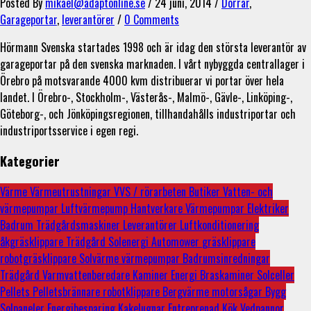
Posted By
mikael@adaptonline.se
/
24 juni, 2014
/
Dörrar
,
Garageportar
,
leverantörer
/
0 Comments
Hörmann Svenska startades 1998 och är idag den största leverantör av
garageportar på den svenska marknaden. I vårt nybyggda centrallager i
Örebro på motsvarande 4000 kvm distribuerar vi portar över hela
landet. I Örebro-, Stockholm-, Västerås-, Malmö-, Gävle-, Linköping-,
Göteborg-, och Jönköpingsregionen, tillhandahålls industriportar och
industriportsservice i egen regi.
Kategorier
Värme
Värmeutrustningar
VVS / rörarbeten
Butiker
Vatten- och
värmepumpar
Luftvärmepump
Hantverkare
Värmepumpar
Elektriker
Badrum
Trädgårdsmaskiner
Leverantörer
Luftkonditionering
åkgräsklippare
Trädgård
Solenergi
Automower
gräsklippare
robotgräsklippare
Solvärme
värmepumpar
Badrumsinredningar
Trädgård
Varmvattenberedare
Kaminer
Energi
Braskaminer
Solceller
Pellets
Pelletsbrännare
robotklippare
Bergvärme
motorsågar
Bygg
Solpaneler
Energibesparing
Kakelugnar
Entreprenad
Kök
Vedpannor