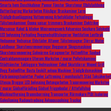
Smarta hem
Duschkabiner
Pannor
Fönster
Skorstenar
Elbilsladdning
Batterilagring
Markarbeten
Röjsågar
Braskaminer
Larm
Trädgårdsanläggning
Vattenrening
Arbetskläder
Fyrhjulingar
Täljstenskaminer
Öppna spisar
trimmers
Braskaminer
Elektriker
Murspisar
Kakel & klinker
Minireningsverk
Kylservice
Snickare
Solskydd
LED belysning
Fyrhjuling
Byggnadsplåtslagerier
Ventilation
Lantbruk
Vedpannor
Vedspisar
Eldstäder
Altaner
Täljstensugnar
Dörrar
Motor
Laddboxar
Skorstensrenoveringar
Byggvaror
Skogsmaskiner
Skorstensrenovering
Golvvärme
Garageportar
Vattenfilter
Spabad
Centraldammsugare
Uterum
Marksten / murar
Pelletskaminer
Stödtjänster
Takläggare
Vedmaskiner
Cykel
Skjutdörrar
Moped
Grill
Bygg
Radonfilter
Bastu
Enskilt avlopp
Maskiner
Trädgårdsmaskiner
Förbränningstoaletter
Pooler
Luftrening / inomhusluft
Städ
Taksäkerhet
Utespa
Bryggor
LED belysning
Betongarbeten
Trapprenovering
Marksten
/ murar
Gödselförädling
Gödsel
Friggebodar / Attefallshus
Maskinuthyrning
Brunnsborrning
Transporter
Rörmokare
Plåt
Isolering
Golvslipning
Radonutredning
Avloppsspolning
Truckar