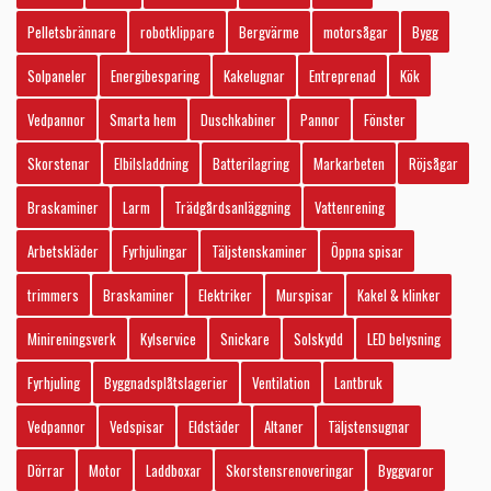
Pelletsbrännare
robotklippare
Bergvärme
motorsågar
Bygg
Solpaneler
Energibesparing
Kakelugnar
Entreprenad
Kök
Vedpannor
Smarta hem
Duschkabiner
Pannor
Fönster
Skorstenar
Elbilsladdning
Batterilagring
Markarbeten
Röjsågar
Braskaminer
Larm
Trädgårdsanläggning
Vattenrening
Arbetskläder
Fyrhjulingar
Täljstenskaminer
Öppna spisar
trimmers
Braskaminer
Elektriker
Murspisar
Kakel & klinker
Minireningsverk
Kylservice
Snickare
Solskydd
LED belysning
Fyrhjuling
Byggnadsplåtslagerier
Ventilation
Lantbruk
Vedpannor
Vedspisar
Eldstäder
Altaner
Täljstensugnar
Dörrar
Motor
Laddboxar
Skorstensrenoveringar
Byggvaror