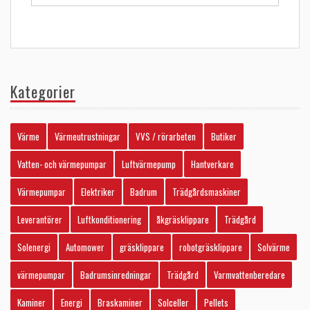
Kategorier
Värme
Värmeutrustningar
VVS / rörarbeten
Butiker
Vatten- och värmepumpar
Luftvärmepump
Hantverkare
Värmepumpar
Elektriker
Badrum
Trädgårdsmaskiner
Leverantörer
Luftkonditionering
åkgräsklippare
Trädgård
Solenergi
Automower
gräsklippare
robotgräsklippare
Solvärme
värmepumpar
Badrumsinredningar
Trädgård
Varmvattenberedare
Kaminer
Energi
Braskaminer
Solceller
Pellets