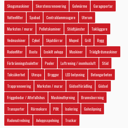
Skogsmaskiner
Skorstensrenovering
Golvvärme
Garageportar
Vattenfilter
Spabad
Centraldammsugare
Uterum
Marksten / murar
Pelletskaminer
Stödtjänster
Takläggare
Vedmaskiner
Cykel
Skjutdörrar
Moped
Grill
Bygg
Radonfilter
Bastu
Enskilt avlopp
Maskiner
Trädgårdsmaskiner
Förbränningstoaletter
Pooler
Luftrening / inomhusluft
Städ
Taksäkerhet
Utespa
Bryggor
LED belysning
Betongarbeten
Trapprenovering
Marksten / murar
Gödselförädling
Gödsel
Friggebodar / Attefallshus
Maskinuthyrning
Brunnsborrning
Transporter
Rörmokare
Plåt
Isolering
Golvslipning
Radonutredning
Avloppsspolning
Truckar