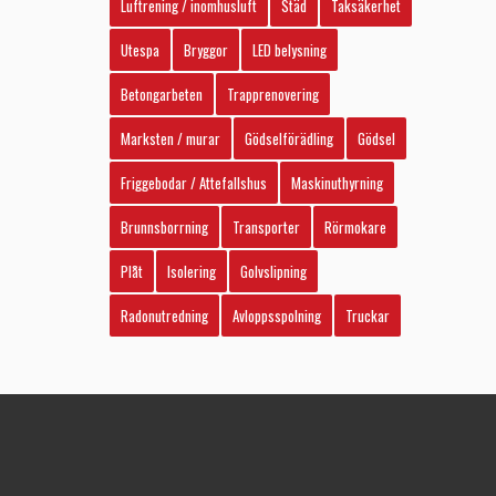
Luftrening / inomhusluft
Städ
Taksäkerhet
Utespa
Bryggor
LED belysning
Betongarbeten
Trapprenovering
Marksten / murar
Gödselförädling
Gödsel
Friggebodar / Attefallshus
Maskinuthyrning
Brunnsborrning
Transporter
Rörmokare
Plåt
Isolering
Golvslipning
Radonutredning
Avloppsspolning
Truckar