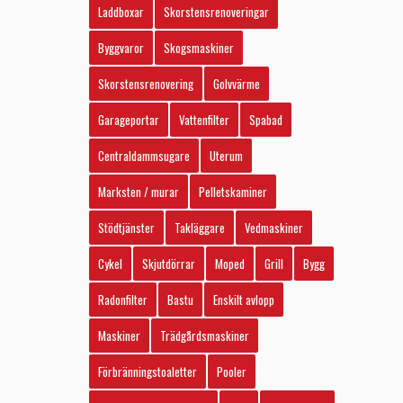
Laddboxar
Skorstensrenoveringar
Byggvaror
Skogsmaskiner
Skorstensrenovering
Golvvärme
Garageportar
Vattenfilter
Spabad
Centraldammsugare
Uterum
Marksten / murar
Pelletskaminer
Stödtjänster
Takläggare
Vedmaskiner
Cykel
Skjutdörrar
Moped
Grill
Bygg
Radonfilter
Bastu
Enskilt avlopp
Maskiner
Trädgårdsmaskiner
Förbränningstoaletter
Pooler