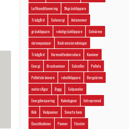
Luftkonditionering
åkgräsklippare
Trädgård
Solenergi
Automower
gräsklippare
robotgräsklippare
Solvärme
värmepumpar
Badrumsinredningar
Trädgård
Varmvattenberedare
Kaminer
Energi
Braskaminer
Solceller
Pellets
Pelletsbrännare
robotklippare
Bergvärme
motorsågar
Bygg
Solpaneler
Energibesparing
Kakelugnar
Entreprenad
Kök
Vedpannor
Smarta hem
Duschkabiner
Pannor
Fönster