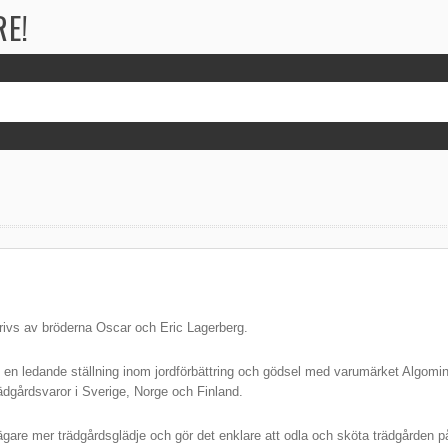
RE!
drivs av bröderna Oscar och Eric Lagerberg.
s en ledande ställning inom jordförbättring och gödsel med varumärket Algomi
trädgårdsvaror i Sverige, Norge och Finland.
are mer trädgårdsglädje och gör det enklare att odla och sköta trädgården på