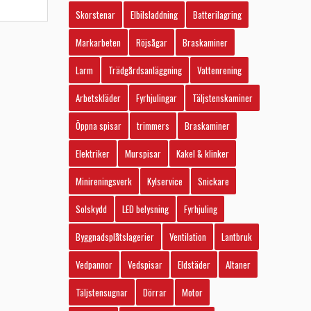
Skorstenar
Elbilsladdning
Batterilagring
Markarbeten
Röjsågar
Braskaminer
Larm
Trädgårdsanläggning
Vattenrening
Arbetskläder
Fyrhjulingar
Täljstenskaminer
Öppna spisar
trimmers
Braskaminer
Elektriker
Murspisar
Kakel & klinker
Minireningsverk
Kylservice
Snickare
Solskydd
LED belysning
Fyrhjuling
Byggnadsplåtslagerier
Ventilation
Lantbruk
Vedpannor
Vedspisar
Eldstäder
Altaner
Täljstensugnar
Dörrar
Motor