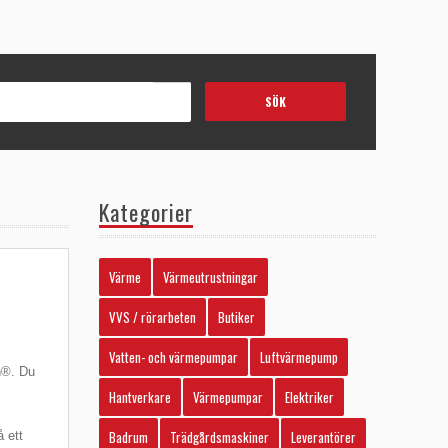
Kategorier
Värme
Värmeutrustningar
VVS / rörarbeten
Butiker
Vatten- och värmepumpar
Luftvärmepump
n®. Du
Hantverkare
Värmepumpar
Elektriker
Badrum
Trädgårdsmaskiner
Leverantörer
 ett